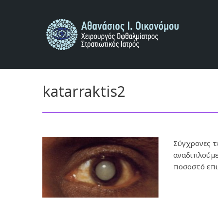
Αρχική
L
katarraktis2
Σύγχρονες τ
αναδιπλούμε
ποσοστό επ