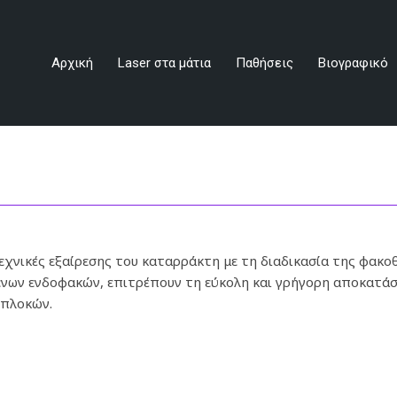
aser στα μάτια
Παθήσεις
Βιογραφικό
Ιατρείο
Νέα
Αρχική
Laser στα μάτια
Παθήσεις
Βιογραφικό
εχνικές εξαίρεσης του καταρράκτη με τη διαδικασία της φακο
νων ενδοφακών, επιτρέπουν τη εύκολη και γρήγορη αποκατάσ
ιπλοκών.