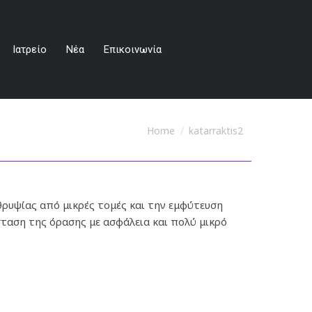
Επικοινωνία
Ιατρείο
Νέα
Επικοινωνία
You are here:
Home
katarraktis2
θρυψίας από μικρές τομές και την εμφύτευση
ταση της όρασης με ασφάλεια και πολύ μικρό