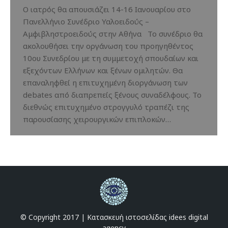
Ο ιατρός θα απουσιάζει 14-16 Ιανουαρίου στο
Πανελλήνιο Συνέδριο Υαλοειδούς –
Αμφιβληστροειδούς στην Αθήνα Το συνέδριο θα
ακολουθήσει την οργάνωση του προηγηθέντος
10ου Συνεδρίου με τη συμμετοχή σπουδαίων και
εξεχόντων Ελλήνων και ξένων ομιλητών. Θα
επαναληφθεί η επιτυχημένη διοργάνωση των
debates από διαπρεπείς ξένους συναδέλφους. Το
διεθνώς επιτυχημένο στρογγυλό τραπέζι της
παρουσίασης χειρουργικών επιπλοκών…
© Copyright 2017 |
Κατασκευή ιστοσελίδας idees digital
agency