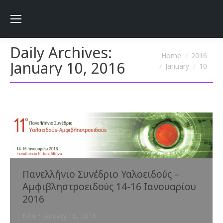
Daily Archives:
You are here:
Home
2016
January 10, 2016
January
10
Πανελλήνιο Συνέδριο Υαλοειδούς –
Αμφιβληστροειδούς 14-16 Ιανουαρίου
2016
Νέα
January 10, 2016